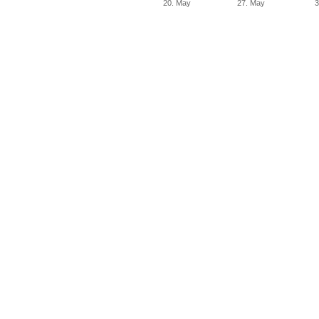
20. May
27. May
3