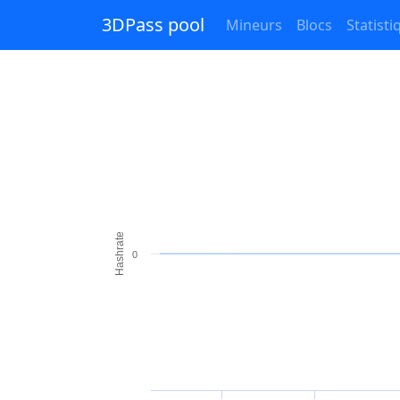
3DPass pool
Mineurs
Blocs
Statist
Hashrate
0