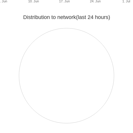
. Jun
10. Jun
17. Jun
24. Jun
1. Jul
Distribution to network(last 24 hours)